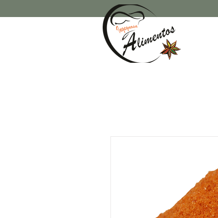
rry Francois Street San Francisco, CA 94158