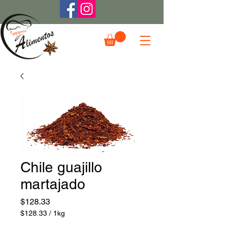
Chile guajillo
martajado
Precio
$128.33
$128.33
/
1kg
$128.33