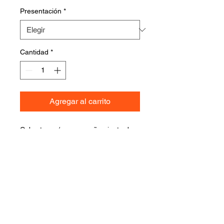
Presentación
*
Cantidad
*
Agregar al carrito
Cobertura y/ o acompañamiento de
frutas frescas, cobertura de frituras,
botanas, salsas, palomitas, snacks,
dulces y golosinas.