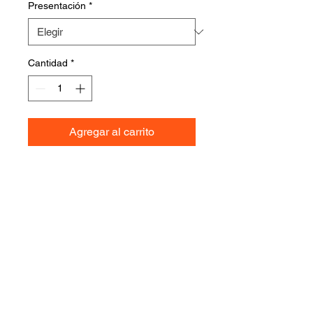
Presentación
*
Cantidad
*
Agregar al carrito
Cobertura y/ o acompañamiento de
frutas frescas, deshidratadas, dulces
y golosinas.
INGEGNOSA ALIMENTOS S.A. DE