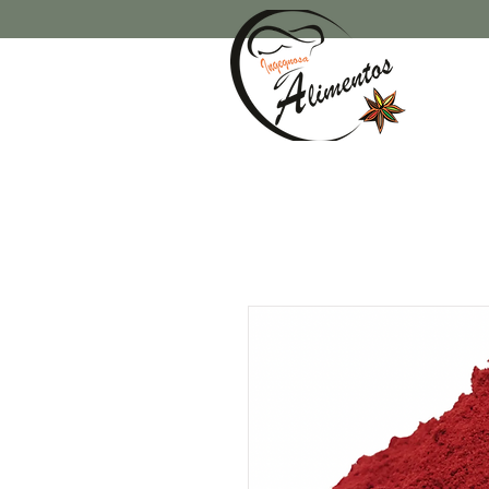
rry Francois Street San Francisco, CA 94158