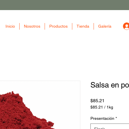
Inicio
Nosotros
Productos
Tienda
Galería
Salsa en po
Precio
$85.21
$85.21
/
1kg
$85.21
por
Presentación
*
1
Kilogramos